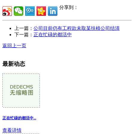
分享到：
上一篇：
公司目前仍有工程款未取某扶植公司结清
下一篇：
正在忙碌的都活中
返回上一页
最新动态
正在忙碌的都活中...
查看详情