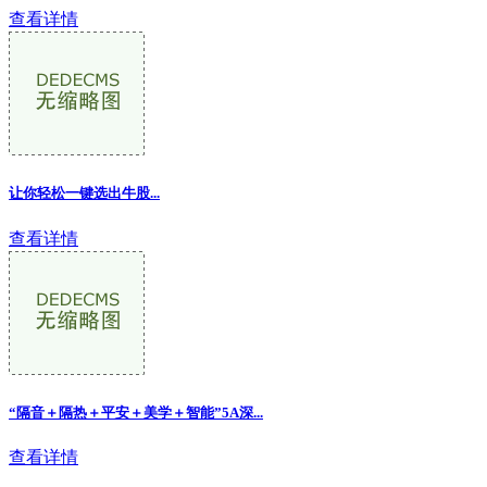
查看详情
让你轻松一键选出牛股...
查看详情
“隔音＋隔热＋平安＋美学＋智能”5A深...
查看详情