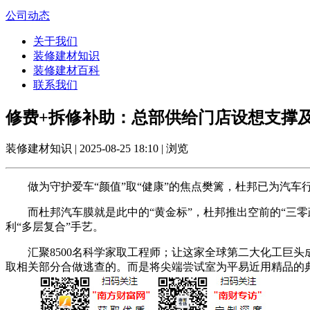
公司动态
关于我们
装修建材知识
装修建材百科
联系我们
修费+拆修补助：总部供给门店设想支撑
装修建材知识 | 2025-08-25 18:10 | 浏览
做为守护爱车“颜值”取“健康”的焦点樊篱，杜邦已为汽车
而杜邦汽车膜就是此中的“黄金标”，杜邦推出空前的“三零
利“多层复合”手艺。
汇聚8500名科学家取工程师；让这家全球第二大化工巨头成为
取相关部分合做逃查的。而是将尖端尝试室为平易近用精品的