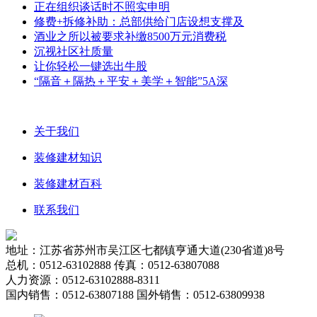
正在组织谈话时不照实申明
修费+拆修补助：总部供给门店设想支撑及
酒业之所以被要求补缴8500万元消费税
沉视社区社质量
让你轻松一键选出牛股
“隔音＋隔热＋平安＋美学＋智能”5A深
关于我们
装修建材知识
装修建材百科
联系我们
地址：江苏省苏州市吴江区七都镇亨通大道(230省道)8号
总机：0512-63102888 传真：0512-63807088
人力资源：0512-63102888-8311
国内销售：0512-63807188 国外销售：0512-63809938