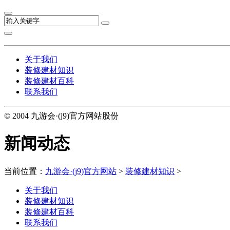
关于我们
装修建材知识
装修建材百科
联系我们
© 2004 九游会·(j9)官方网站股份
新闻动态
当前位置：
九游会·(j9)官方网站
>
装修建材知识
>
关于我们
装修建材知识
装修建材百科
联系我们