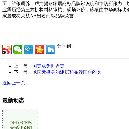
面，维修调养，帮力提耐家居商标品牌辨识度和市场所作力，以
业需历经第三方机构材料审核、现场评价，该项由中华商标协会
家居成功荣获AA出名商标品牌荣誉！
分享到：
上一篇：
国美成为世界美
下一篇：
以国际栖身的建居和品牌国企的实
返回上一页
最新动态