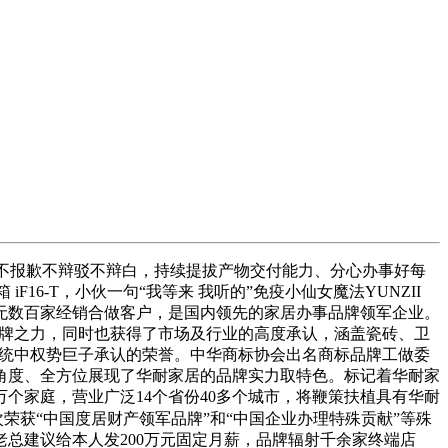
不报歉不辩驳不辩白，持续提拔产物交付能力、分心办事好每
6-T，小伙一句“我等来 我听的”免疫小仙女魔法YUNZII
宇树，拥无数百家经销合做客户，是国内领先的家居办事品牌领军企业。
品牌之力，同时也获得了市场及行业的高度承认，涵盖瓷砖、卫
系统中权势巨子承认的荣誉。中华商标协会出名商标品牌工做委
角度、全方位展现了华耐家居的品牌实力取特色。标记着华耐家
个家庭，营业广泛14个省份40多个城市，将鞭策扶植具有华耐
荣获“中国度居财产领军品牌”和“中国企业办理特殊贡献”等殊
总建议给本人发200万元固定月薪，品牌辐射千余家终端店