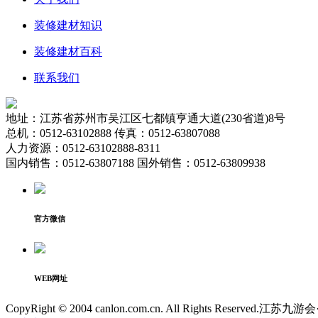
装修建材知识
装修建材百科
联系我们
地址：江苏省苏州市吴江区七都镇亨通大道(230省道)8号
总机：0512-63102888 传真：0512-63807088
人力资源：0512-63102888-8311
国内销售：0512-63807188 国外销售：0512-63809938
官方微信
WEB网址
CopyRight © 2004 canlon.com.cn. All Rights Reser