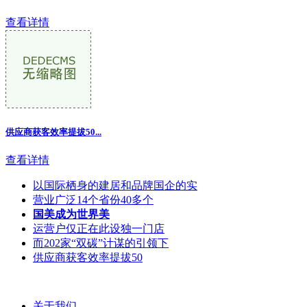
查看详情
供应商获客效率提拔50...
查看详情
以国际栖身的建居和品牌国企的实
营业广泛14个省份40多个
国美成为世界美
运营户仅正在此设独一门店
而202家“双碳”计谋的引领下
供应商获客效率提拔50
关于我们