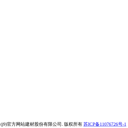
ved.江苏九游会·(j9)官方网站建材股份有限公司. 版权所有
苏ICP备11076726号-1