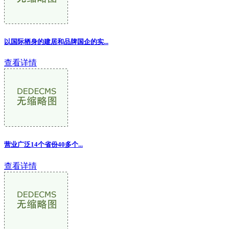
以国际栖身的建居和品牌国企的实...
查看详情
营业广泛14个省份40多个...
查看详情