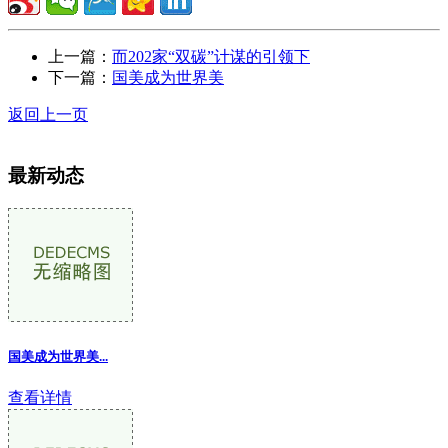
上一篇：
而202家“双碳”计谋的引领下
下一篇：
国美成为世界美
返回上一页
最新动态
国美成为世界美
...
查看详情