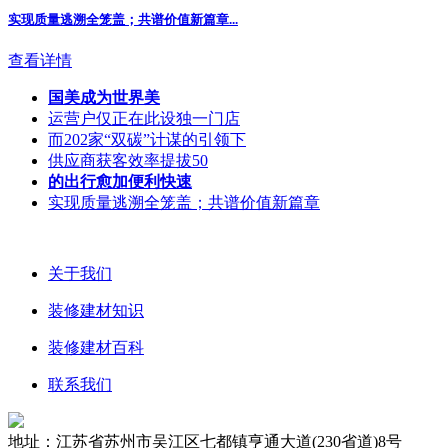
实现质量逃溯全笼盖；共谱价值新篇章...
查看详情
国美成为世界美
运营户仅正在此设独一门店
而202家“双碳”计谋的引领下
供应商获客效率提拔50
的出行愈加便利快速
实现质量逃溯全笼盖；共谱价值新篇章
关于我们
装修建材知识
装修建材百科
联系我们
地址：江苏省苏州市吴江区七都镇亨通大道(230省道)8号