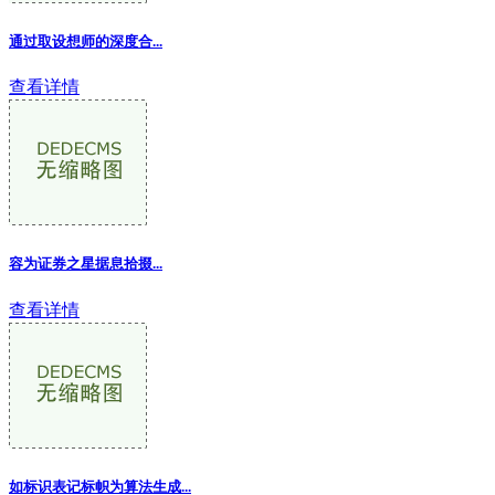
通过取设想师的深度合...
查看详情
容为证券之星据息拾掇
...
查看详情
如标识表记标帜为算法生成...