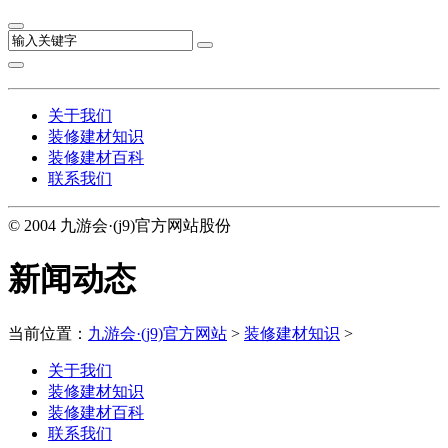
关于我们
装修建材知识
装修建材百科
联系我们
© 2004 九游会·(j9)官方网站股份
新闻动态
当前位置：
九游会·(j9)官方网站
>
装修建材知识
>
关于我们
装修建材知识
装修建材百科
联系我们