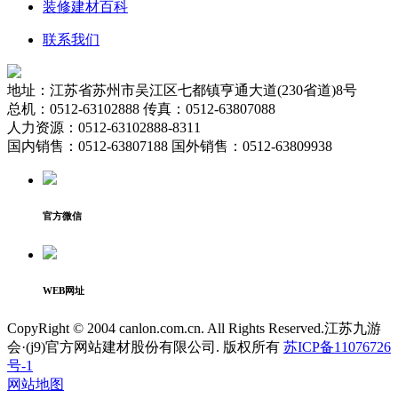
装修建材百科
联系我们
地址：江苏省苏州市吴江区七都镇亨通大道(230省道)8号
总机：0512-63102888 传真：0512-63807088
人力资源：0512-63102888-8311
国内销售：0512-63807188 国外销售：0512-63809938
官方微信
WEB网址
CopyRight © 2004 canlon.com.cn. All Rights Reserved.江苏九游
会·(j9)官方网站建材股份有限公司. 版权所有
苏ICP备11076726
号-1
网站地图