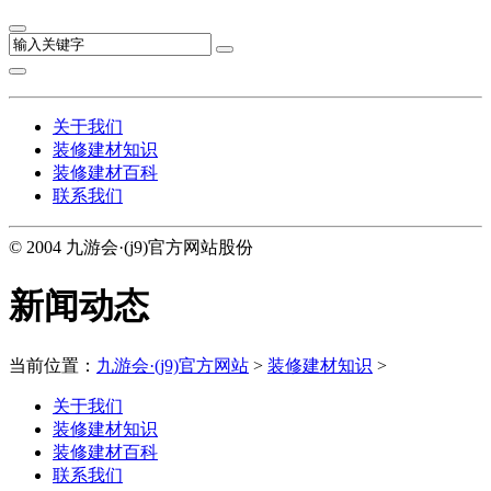
关于我们
装修建材知识
装修建材百科
联系我们
© 2004 九游会·(j9)官方网站股份
新闻动态
当前位置：
九游会·(j9)官方网站
>
装修建材知识
>
关于我们
装修建材知识
装修建材百科
联系我们