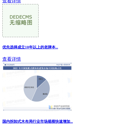
查看详情
优先选择成立10年以上的老牌本...
查看详情
国内拆卸式木布局行业市场规模快速增加...