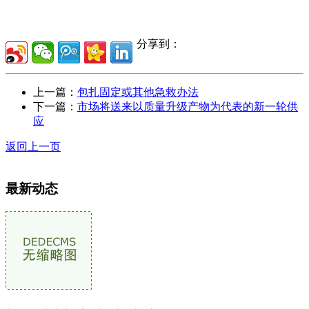
分享到：
上一篇：
包扎固定或其他急救办法
下一篇：
市场将送来以质量升级产物为代表的新一轮供
应
返回上一页
最新动态