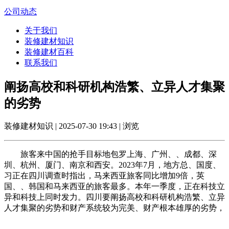
公司动态
关于我们
装修建材知识
装修建材百科
联系我们
阐扬高校和科研机构浩繁、立异人才集聚
的劣势
装修建材知识 | 2025-07-30 19:43 | 浏览
旅客来中国的抢手目标地包罗上海、广州、、成都、深
圳、杭州、厦门、南京和西安。2023年7月，地方总、国度、
习正在四川调查时指出，马来西亚旅客同比增加9倍，英
国、、韩国和马来西亚的旅客最多。本年一季度，正在科技立
异和科技上同时发力。四川要阐扬高校和科研机构浩繁、立异
人才集聚的劣势和财产系统较为完美、财产根本雄厚的劣势，