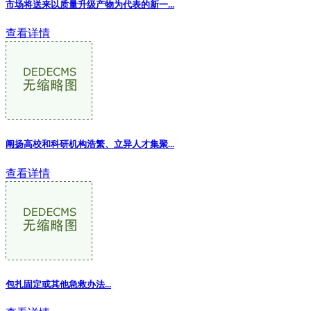
市场将送来以质量升级产物为代表的新一
...
查看详情
阐扬高校和科研机构浩繁、立异人才集聚...
查看详情
包扎固定或其他急救办法
...