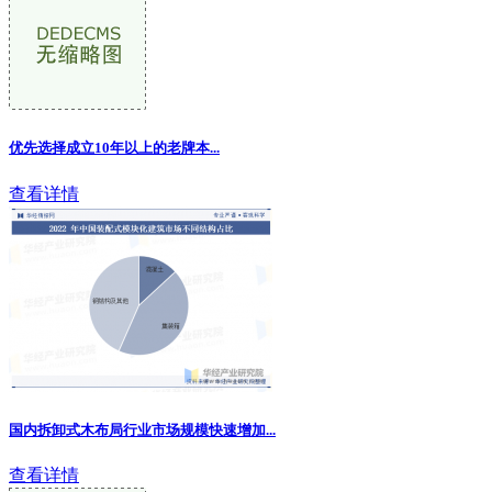
优先选择成立10年以上的老牌本...
查看详情
国内拆卸式木布局行业市场规模快速增加...
查看详情