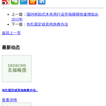
上一篇：
国内拆卸式木布局行业市场规模快速增加从
2015年
下一篇：
包扎固定或其他急救办法
返回上一页
最新动态
包扎固定或其他急救办法
...
查看详情