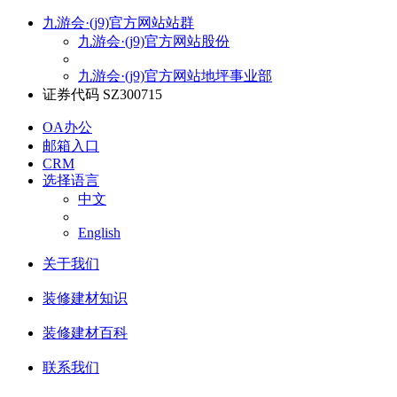
九游会·(j9)官方网站站群
九游会·(j9)官方网站股份
九游会·(j9)官方网站地坪事业部
证券代码 SZ300715
OA办公
邮箱入口
CRM
选择语言
中文
English
关于我们
装修建材知识
装修建材百科
联系我们