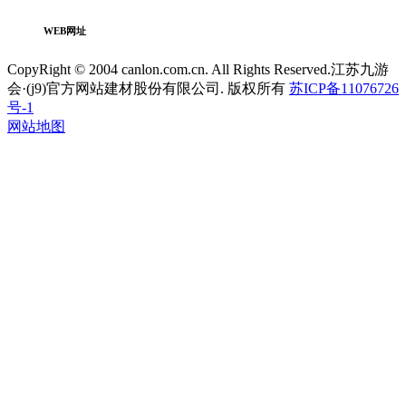
WEB网址
CopyRight © 2004 canlon.com.cn. All Rights Reserved.江苏九游
会·(j9)官方网站建材股份有限公司. 版权所有
苏ICP备11076726
号-1
网站地图