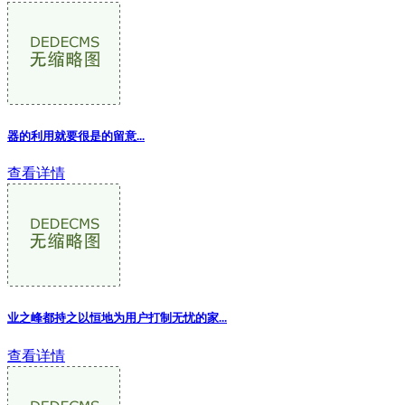
器的利用就要很是的留意...
查看详情
业之峰都持之以恒地为用户打制无忧的家...
查看详情