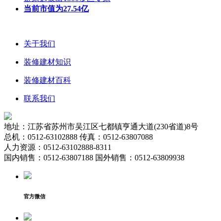
当前市值为27.54亿
关于我们
装修建材知识
装修建材百科
联系我们
地址：江苏省苏州市吴江区七都镇亨通大道(230省道)8号
总机：0512-63102888 传真：0512-63807088
人力资源：0512-63102888-8311
国内销售：0512-63807188 国外销售：0512-63809938
官方微信