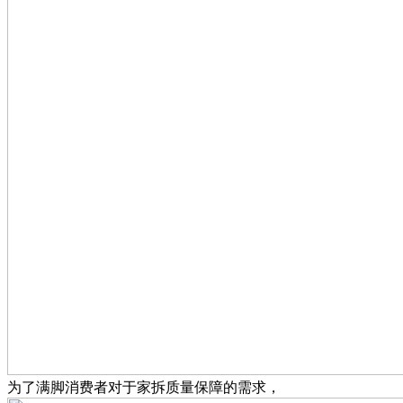
为了满脚消费者对于家拆质量保障的需求，