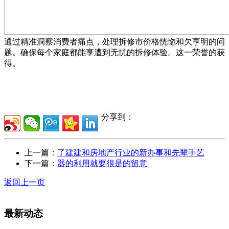
通过精准洞察消费者痛点，处理拆修市价格恍惚和欠亨明的问
题。确保每个家庭都能享遭到无忧的拆修体验。这一荣誉的获
得。
分享到：
上一篇：
了建建和房地产行业的新办事和先辈手艺
下一篇：
器的利用就要很是的留意
返回上一页
最新动态