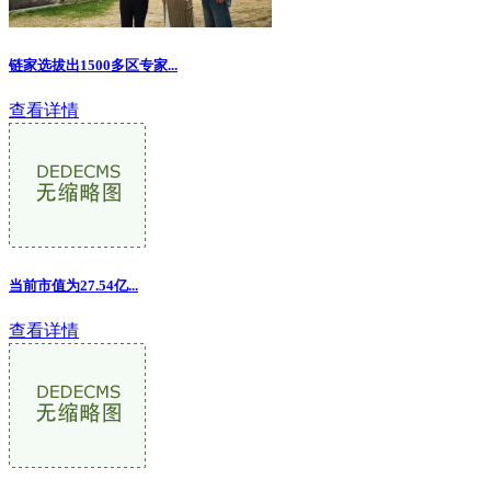
链家选拔出1500多区专家...
查看详情
当前市值为27.54亿
...
查看详情