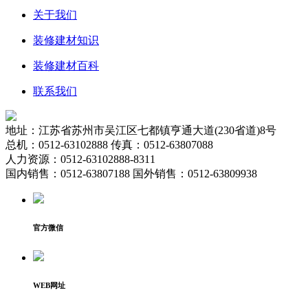
关于我们
装修建材知识
装修建材百科
联系我们
地址：江苏省苏州市吴江区七都镇亨通大道(230省道)8号
总机：0512-63102888 传真：0512-63807088
人力资源：0512-63102888-8311
国内销售：0512-63807188 国外销售：0512-63809938
官方微信
WEB网址