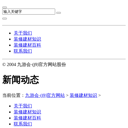
关于我们
装修建材知识
装修建材百科
联系我们
© 2004 九游会·(j9)官方网站股份
新闻动态
当前位置：
九游会·(j9)官方网站
>
装修建材知识
>
关于我们
装修建材知识
装修建材百科
联系我们