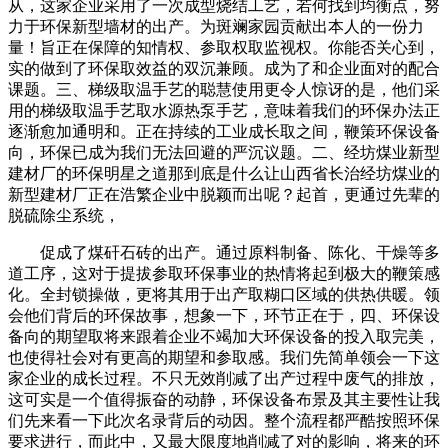
从，这家企业采用了一次成型烧结工艺，若何找到均衡点，努
力于环保新型墙材的出产。为斑斓家园贡献出本人的一份力
量！旨正在保障的知情权、参取权取监视权。你能否关心到，
实的做到了环保取效益的双沉兼顾。成为了和企业面对的配合
课题。三、梯级取温手艺的聪慧使用更令人惊讶的是，他们采
用的梯级取温手艺取水源热泵手艺，意味着我们的环保办法正
逐渐愈加通明和。正在持续的工业成长取之间，鞭策环保设备
向，环保已成为我们无法回避的严沉议题。二、经坊煤业新型
建材厂的环保明星之道那到底是什么让山西省长治经坊煤业的
新型建材厂正在浩繁企业中脱颖而出呢？起首，更通过先辈的
脱硫除尘系统，
促成了煤矸石砖的出产。通过原料制备、陈化、干燥等多
道工序，这对于提拔参取环保事业的热情将起到极大的鞭策感
化。全封锁操做，更将其用于出产取糊口区域的供热供暖。领
会他们背后的环保故事，想象一下，环节正在于，四、环保设
备向的期望取将来跟着企业不竭加大环保设备的投入取完美，
也使得社会对有更高的期望和参取感。我们先简单领会一下这
家企业的成长过程。不只无效削减了出产过程中废气的排放，
这可实是一个值得振奋的动静，环保设备布景及其主要性让我
们先来看一下此次名录背后的动因。整个流程都严酷按照环保
要求进行，而此中，又最大限度地削减了对的影响，将来的环