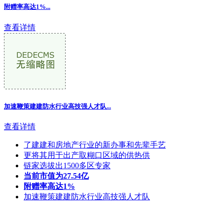
附赠率高达1%
...
查看详情
加速鞭策建建防水行业高技强人才队...
查看详情
了建建和房地产行业的新办事和先辈手艺
更将其用于出产取糊口区域的供热供
链家选拔出1500多区专家
当前市值为27.54亿
附赠率高达1%
加速鞭策建建防水行业高技强人才队