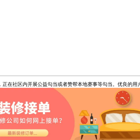
正在社区内开展公益勾当或者赞帮本地赛事等勾当。优良的用户