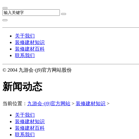
关于我们
装修建材知识
装修建材百科
联系我们
© 2004 九游会·(j9)官方网站股份
新闻动态
当前位置：
九游会·(j9)官方网站
>
装修建材知识
>
关于我们
装修建材知识
装修建材百科
联系我们