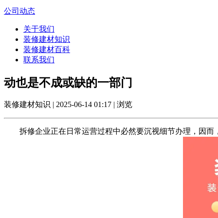
公司动态
关于我们
装修建材知识
装修建材百科
联系我们
动也是不成或缺的一部门
装修建材知识 | 2025-06-14 01:17 | 浏览
拆修企业正在日常运营过程中必然要沉视细节办理，因而，