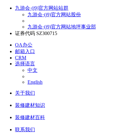
九游会·(j9)官方网站站群
九游会·(j9)官方网站股份
九游会·(j9)官方网站地坪事业部
证券代码 SZ300715
OA办公
邮箱入口
CRM
选择语言
中文
English
关于我们
装修建材知识
装修建材百科
联系我们