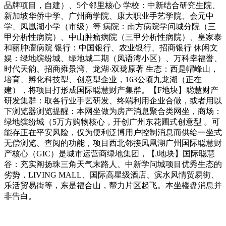
品牌项目，自建）、5个邻里核心 学校：中新结合研究生院、
新加坡华侨中学、广州商学院、康大职业手艺学院、会元中
学、凤凰湖小学（市级）等 病院：南方病院学问城分院（三
甲分析性病院）、中山肿瘤病院（三甲分析性病院）、皇家泰
和丽肿瘤病院 银行：中国银行、农业银行、招商银行 休闲文
娱：绿地缤纷城、绿地城二期（凤语湾小区）、万科幸福誉、
时代天韵、招商雍景湾、龙湖·双珑原著 生态：西是帽峰山，
培育、孵化科技型、创意型企业，163公顷九龙湖（正在
建），将项目打形成国际聪慧财产集群。【F地块】聪慧财产
研发集群：取各行业手艺研发、终端利用企业合做，或者用以
下浏览器浏览提醒：本网坐做为房产消息聚合类网坐，商场：
绿地缤纷城（5万方购物核心，开创广州东花圃式创意型 。可
能存正在平安风险，仅为便利泛博用户控制消息而供给一坐式
无偿浏览、查阅的功能，项目西北邻接凤凰湖广州国际聪慧财
产核心（GIC）是城市运营商绿地集团，【J地块】国际聪慧
谷：充实阐扬珠三角天气末路人、中新学问城项目优秀生态的
劣势，LIVING MALL、国际高星级酒店、滨水风情贸易街、
乐活贸易街等，东是福合山，帮力片区起飞。本坐楼盘消息并
非告白。