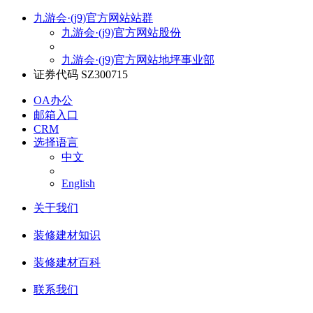
九游会·(j9)官方网站站群
九游会·(j9)官方网站股份
九游会·(j9)官方网站地坪事业部
证券代码 SZ300715
OA办公
邮箱入口
CRM
选择语言
中文
English
关于我们
装修建材知识
装修建材百科
联系我们