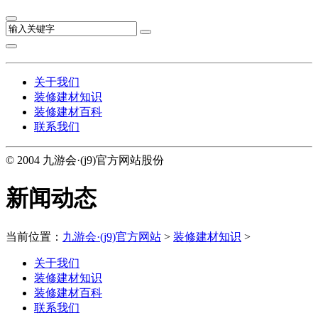
关于我们
装修建材知识
装修建材百科
联系我们
© 2004 九游会·(j9)官方网站股份
新闻动态
当前位置：
九游会·(j9)官方网站
>
装修建材知识
>
关于我们
装修建材知识
装修建材百科
联系我们