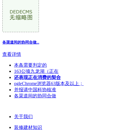
各渠道间的协同合做...
查看详情
本条需要判定的
163公顷九龙湖（正在
还表现正在消费的契合
ogleChrome浏览器63版本及以上；
并报请中国科协核准
各渠道间的协同合做
关于我们
装修建材知识