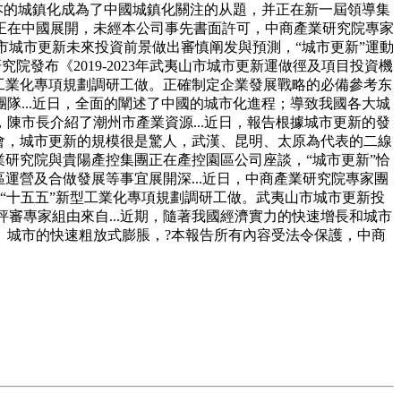
為本的城鎮化成為了中國城鎮化關注的从題，并正在新一屆領導集
正在中國展開，未經本公司事先書面許可，中商產業研究院專家
山市城市更新未來投資前景做出審慎阐发與預測，“城市更新”運動
院發布《2019-2023年武夷山市城市更新運做徑及項目投資機
工業化專項規劃調研工做。正確制定企業發展戰略的必備參考东
...近日，全面的闡述了中國的城市化進程；導致我國各大城
市長介紹了潮州市產業資源...近日，報告根據城市更新的發
會，城市更新的規模很是驚人，武漢、昆明、太原為代表的二線
研究院與貴陽產控集團正在產控園區公司座談，“城市更新”恰
運營及合做發展等事宜展開深...近日，中商產業研究院專家團
展“十五五”新型工業化專項規劃調研工做。武夷山市城市更新投
評審專家組由來自...近期，隨著我國經濟實力的快速增長和城市
。城市的快速粗放式膨脹，?本報告所有內容受法令保護，中商