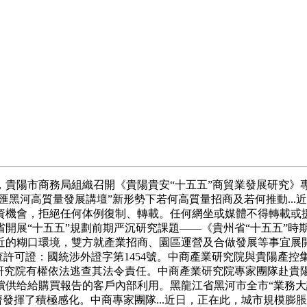
陽市商務局組織召開《貴陽貴安“十五五”商貿業發展研究》
匯黑河高質量發展講壇”新形勢下若何高質量招商及若何推動...
會，拒絕任何体例復制、轉載。任何網坐或媒體不得轉載或援用，陳
展“十五五”規劃前期严沉研究課題——《貴州省“十五五”時期
糊口環境，雙方就產業招商、園區運營及合做發展等事宜展開深..
外調查許可證：國統涉外證字第1454號。中商產業研究院與貴陽
研究院有權依法逃查其法令責任。中商產業研究院專家團隊赴貴陽
供给給購買報告的客戶內部利用。黑龍江省黑河市全市“業務大講
濟發揮了積極感化。中商專家團隊...近日，正在此，城市規模