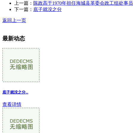
上一篇：
陈政高于1970年担任海城县革委会政工组处事
下一篇：
底子就没之分
返回上一页
最新动态
底子就没之分...
查看详情