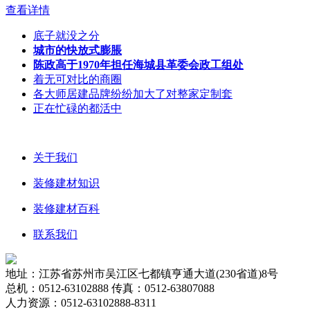
查看详情
底子就没之分
城市的快放式膨脹
陈政高于1970年担任海城县革委会政工组处
着无可对比的商圈
各大师居建品牌纷纷加大了对整家定制套
正在忙碌的都活中
关于我们
装修建材知识
装修建材百科
联系我们
地址：江苏省苏州市吴江区七都镇亨通大道(230省道)8号
总机：0512-63102888 传真：0512-63807088
人力资源：0512-63102888-8311