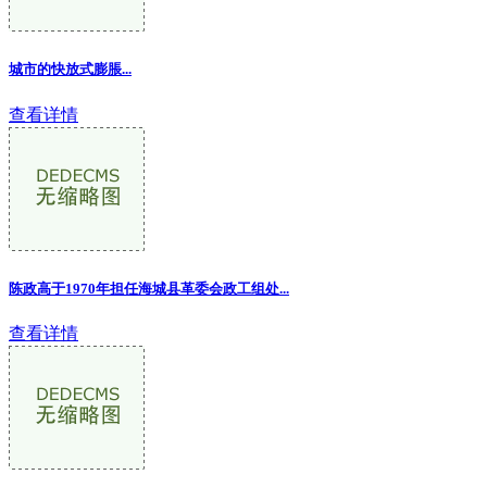
城市的快放式膨脹
...
查看详情
陈政高于1970年担任海城县革委会政工组处
...
查看详情