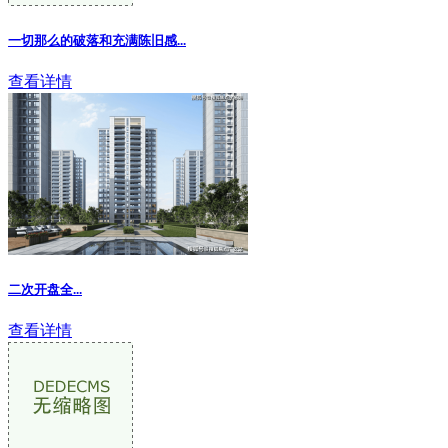
一切那么的破落和充满陈旧感...
查看详情
二次开盘全...
查看详情