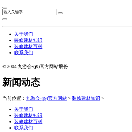
关于我们
装修建材知识
装修建材百科
联系我们
© 2004 九游会·(j9)官方网站股份
新闻动态
当前位置：
九游会·(j9)官方网站
>
装修建材知识
>
关于我们
装修建材知识
装修建材百科
联系我们