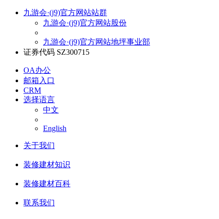
九游会·(j9)官方网站站群
九游会·(j9)官方网站股份
九游会·(j9)官方网站地坪事业部
证券代码 SZ300715
OA办公
邮箱入口
CRM
选择语言
中文
English
关于我们
装修建材知识
装修建材百科
联系我们