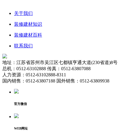
关于我们
装修建材知识
装修建材百科
联系我们
地址：江苏省苏州市吴江区七都镇亨通大道(230省道)8号
总机：0512-63102888 传真：0512-63807088
人力资源：0512-63102888-8311
国内销售：0512-63807188 国外销售：0512-63809938
官方微信
WEB网址