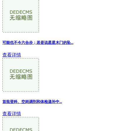
可能也不今六合步；若是说星星木门的坠...
查看详情
首批登科、空岗调剂和体检递补中...
查看详情