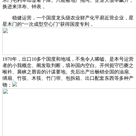
木门毛利率却显著下降。只能被地产拖垮。企业欠债率飙升，
换进来洋布、钟表，
稳健运营，一个国度龙头级农业财产化平易近营企业，星
星木门的“一次成型空心门”获得国度专利，
1970年，出口10多个国度和地域，不免令人唏嘘。是本号运营
者的小我概念、阐发取判断，填补国内空白。开州扼守巴夔之
喉衿、襄峡之唇齿的计谋要地。先后出产出畅销全国的油扇、
绸扇、竹筷、木筷、竹门帘、包拆箱、出口配套东西等多种产
物；