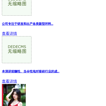
公司专注于研发和出产各类新型环料...
查看详情
本演讲前瞻性、当令性地对瓷砖行业的成...
查看详情