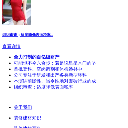
组织审查；适度降低表面税率...
查看详情
全力打制的百亿级财产
可能也不今六合步；若是说星星木门的坠
首批登科、空岗调剂和体检递补中
公司专注于研发和出产各类新型环料
本演讲前瞻性、当令性地对瓷砖行业的成
组织审查；适度降低表面税率
关于我们
装修建材知识