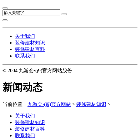
关于我们
装修建材知识
装修建材百科
联系我们
© 2004 九游会·(j9)官方网站股份
新闻动态
当前位置：
九游会·(j9)官方网站
>
装修建材知识
>
关于我们
装修建材知识
装修建材百科
联系我们