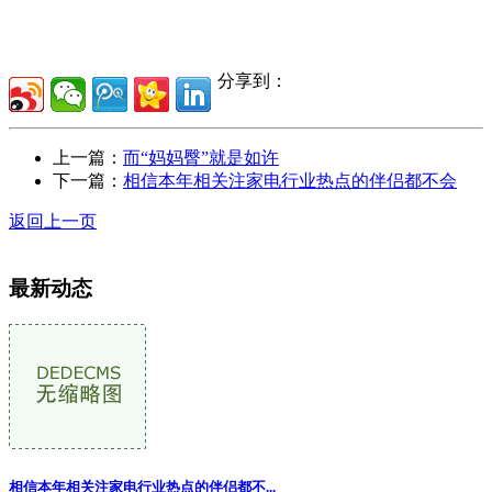
分享到：
上一篇：
而“妈妈臀”就是如许
下一篇：
相信本年相关注家电行业热点的伴侣都不会
返回上一页
最新动态
相信本年相关注家电行业热点的伴侣都不...