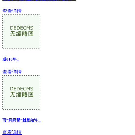
查看详情
成016年...
查看详情
而“妈妈臀”就是如许...
查看详情