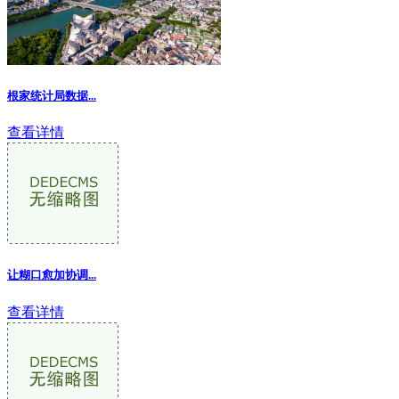
根家统计局数据
...
查看详情
让糊口愈加协调...
查看详情