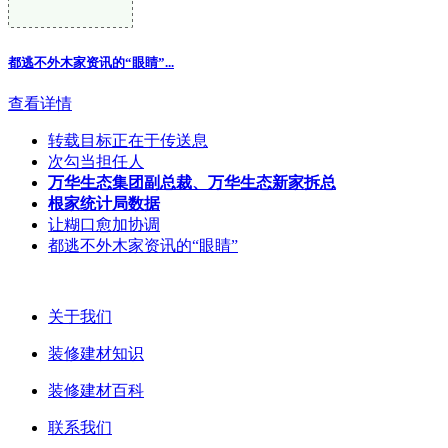
都逃不外木家资讯的“眼睛”...
查看详情
转载目标正在于传送息
次勾当担任人
万华生态集团副总裁、万华生态新家拆总
根家统计局数据
让糊口愈加协调
都逃不外木家资讯的“眼睛”
关于我们
装修建材知识
装修建材百科
联系我们