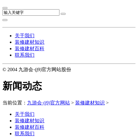
关于我们
装修建材知识
装修建材百科
联系我们
© 2004 九游会·(j9)官方网站股份
新闻动态
当前位置：
九游会·(j9)官方网站
>
装修建材知识
>
关于我们
装修建材知识
装修建材百科
联系我们