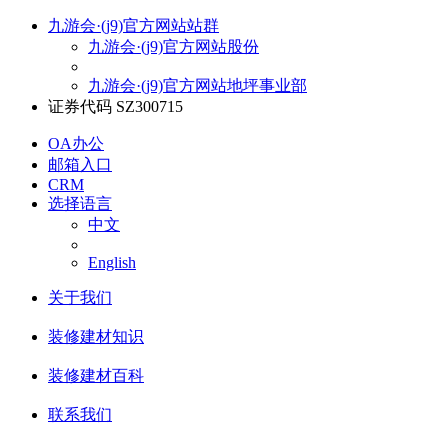
九游会·(j9)官方网站站群
九游会·(j9)官方网站股份
九游会·(j9)官方网站地坪事业部
证券代码 SZ300715
OA办公
邮箱入口
CRM
选择语言
中文
English
关于我们
装修建材知识
装修建材百科
联系我们