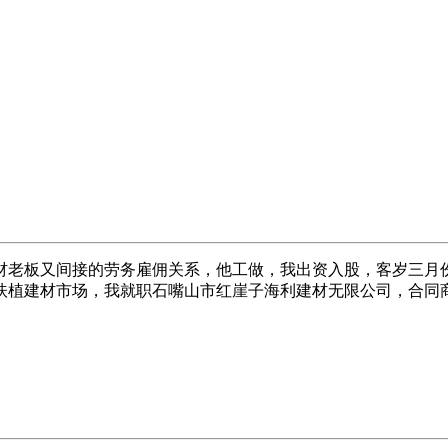
老板又间接的劳务雇佣关系，他工做，我出资入股，客岁三月份
扶植建材市场，我就职石嘴山市红崖子海利建材无限公司，合同