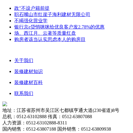
政”不设户籍前提
职石嘴山市红崖子海利建材无限公司
不竭强化营业学
银行京e贷悄咪咪给优良客户发2.78%的优惠
场、西江月、云著等质量红盘
购房者该当认实思虑本人的购房目
关于我们
装修建材知识
装修建材百科
联系我们
地址：江苏省苏州市吴江区七都镇亨通大道(230省道)8号
总机：0512-63102888 传真：0512-63807088
人力资源：0512-63102888-8311
国内销售：0512-63807188 国外销售：0512-63809938