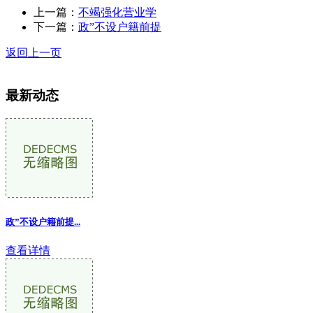
上一篇：
不竭强化营业学
下一篇：
政”不设户籍前提
返回上一页
最新动态
政”不设户籍前提...
查看详情