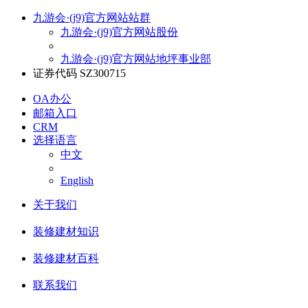
九游会·(j9)官方网站站群
九游会·(j9)官方网站股份
九游会·(j9)官方网站地坪事业部
证券代码 SZ300715
OA办公
邮箱入口
CRM
选择语言
中文
English
关于我们
装修建材知识
装修建材百科
联系我们