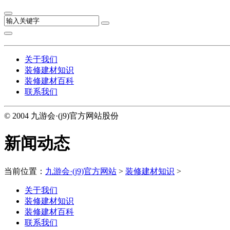
关于我们
装修建材知识
装修建材百科
联系我们
© 2004 九游会·(j9)官方网站股份
新闻动态
当前位置：
九游会·(j9)官方网站
>
装修建材知识
>
关于我们
装修建材知识
装修建材百科
联系我们