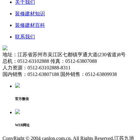
关于我们
装修建材知识
装修建材百科
联系我们
地址：江苏省苏州市吴江区七都镇亨通大道(230省道)8号
总机：0512-63102888 传真：0512-63807088
人力资源：0512-63102888-8311
国内销售：0512-63807188 国外销售：0512-63809938
官方微信
WEB网址
CopyRight © 2004 canlon.com.cn. All Rights Reserved.江苏九游