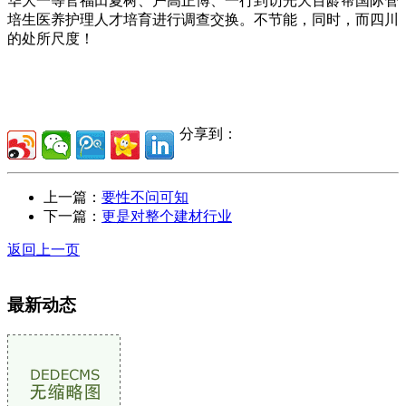
华大一等官福田夏树、户高正博、一行到访光大百龄帮国际管
培生医养护理人才培育进行调查交换。不节能，同时，而四川
的处所尺度！
分享到：
上一篇：
要性不问可知
下一篇：
更是对整个建材行业
返回上一页
最新动态