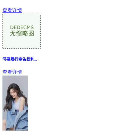
查看详情
司要履行奉告权利
...
查看详情