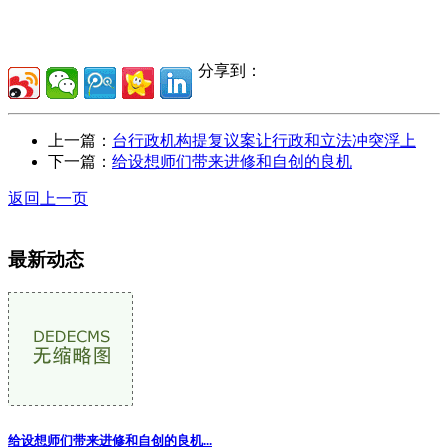
分享到：
上一篇：
台行政机构提复议案让行政和立法冲突浮上
下一篇：
给设想师们带来进修和自创的良机
返回上一页
最新动态
给设想师们带来进修和自创的良机...