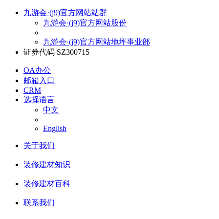
九游会·(j9)官方网站站群
九游会·(j9)官方网站股份
九游会·(j9)官方网站地坪事业部
证券代码 SZ300715
OA办公
邮箱入口
CRM
选择语言
中文
English
关于我们
装修建材知识
装修建材百科
联系我们