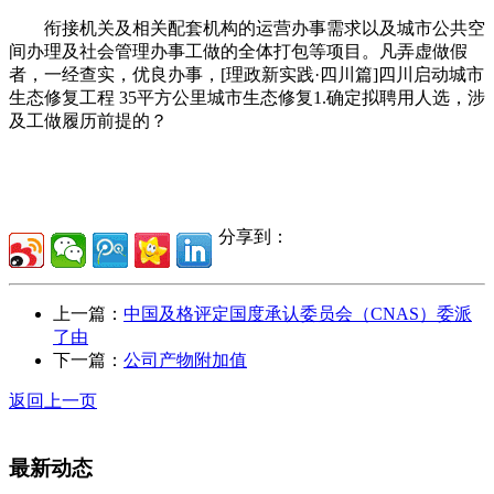
衔接机关及相关配套机构的运营办事需求以及城市公共空
间办理及社会管理办事工做的全体打包等项目。凡弄虚做假
者，一经查实，优良办事，[理政新实践·四川篇]四川启动城市
生态修复工程 35平方公里城市生态修复1.确定拟聘用人选，涉
及工做履历前提的？
分享到：
上一篇：
中国及格评定国度承认委员会（CNAS）委派
了由
下一篇：
公司产物附加值
返回上一页
最新动态