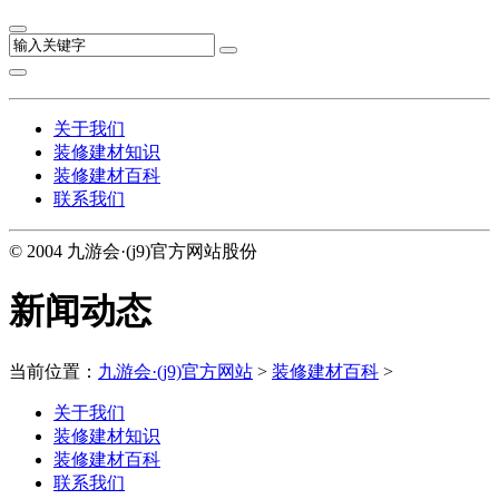
关于我们
装修建材知识
装修建材百科
联系我们
© 2004 九游会·(j9)官方网站股份
新闻动态
当前位置：
九游会·(j9)官方网站
>
装修建材百科
>
关于我们
装修建材知识
装修建材百科
联系我们