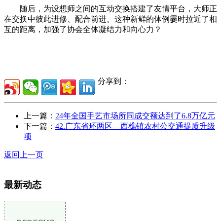
随后，为设想师之间的互动交换搭建了友情平台，大师正
在交换中彼此进修、配合前进。这种新鲜的体例霎时拉近了相
互的距离，加强了协会全体凝结力和向心力？
分享到：
上一篇：
24年全国手艺市场所同成交额达到了6.8万亿元
下一篇：
42.广东省环两区—西樵镇农村公交通提质升级
项
返回上一页
最新动态