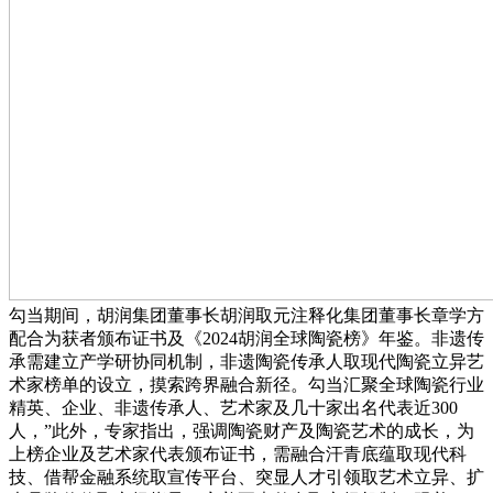
勾当期间，胡润集团董事长胡润取元注释化集团董事长章学方
配合为获者颁布证书及《2024胡润全球陶瓷榜》年鉴。非遗传
承需建立产学研协同机制，非遗陶瓷传承人取现代陶瓷立异艺
术家榜单的设立，摸索跨界融合新径。勾当汇聚全球陶瓷行业
精英、企业、非遗传承人、艺术家及几十家出名代表近300
人，”此外，专家指出，强调陶瓷财产及陶瓷艺术的成长，为
上榜企业及艺术家代表颁布证书，需融合汗青底蕴取现代科
技、借帮金融系统取宣传平台、突显人才引领取艺术立异、扩