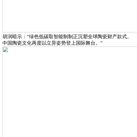
胡润暗示：“绿色低碳取智能制制正沉塑全球陶瓷财产款式。
中国陶瓷文化再度以立异姿势登上国际舞台。”