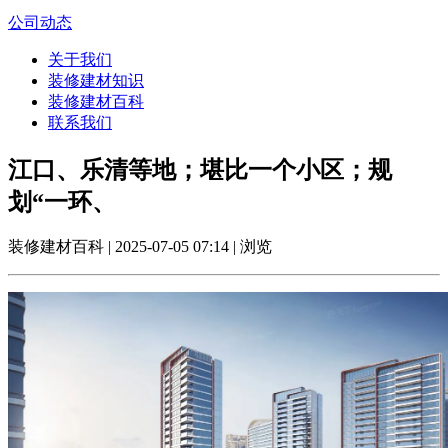
公司动态
关于我们
装修建材知识
装修建材百科
联系我们
江口、乐清等地；堪比一个小区；规
划“一环、
装修建材百科 | 2025-07-05 07:14 | 浏览