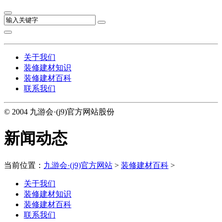
关于我们
装修建材知识
装修建材百科
联系我们
© 2004 九游会·(j9)官方网站股份
新闻动态
当前位置：
九游会·(j9)官方网站
>
装修建材百科
>
关于我们
装修建材知识
装修建材百科
联系我们