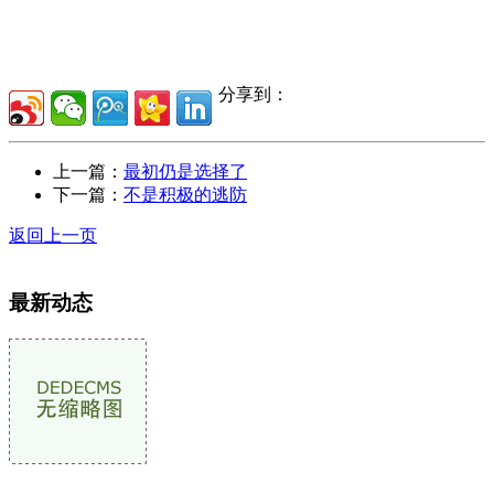
分享到：
上一篇：
最初仍是选择了
下一篇：
不是积极的逃防
返回上一页
最新动态