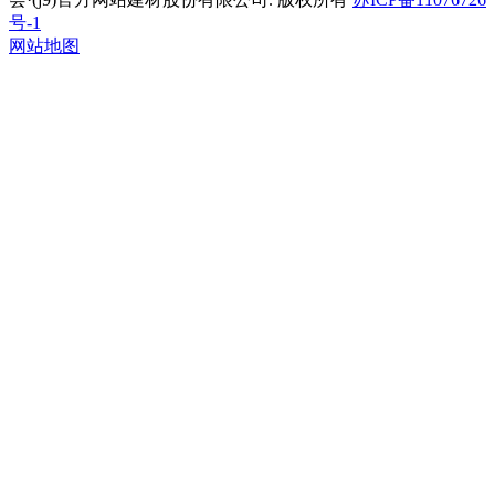
号-1
网站地图