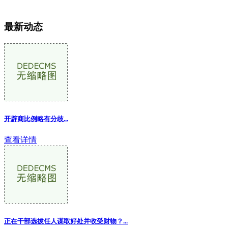
最新动态
开辟商比例略有分歧...
查看详情
正在干部选拔任人谋取好处并收受财物？...