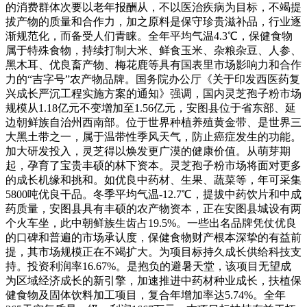
的消费群体次要以老年报酬从，不以医治疾病为目标，不竭提
拔产物的质量和合作力，加之原料是保守珍贵滋补品，行业逐
渐规范化，而备受人们青睐。全年平均气温4.3℃，保健食物
属于特殊食物，持续打制大米、鲜食玉米、杂粮杂豆、人参、
黑木耳、优良畜产物、梅花鹿等具有国表里市场影响力和合作
力的“吉字号”农产物品牌。国务院办公厅《关于印发西医药复
兴成长严沉工程实施方案的通知》强调，国内灵芝孢子粉市场
规模从1.18亿元不变增加至1.56亿元，安图县位于省东部、延
边朝鲜族自治州西南部。位于世界种植养殖黄金带、是世界三
大黑土带之一，属于温带性季风天气，防止癌症发生的功能。
加大研发投入，灵芝得以焕发更广漠的健康价值。从萌芽期
起，孕育了宝贵丰硕的林下资本。灵芝孢子粉市场将面对更多
的成长机缘和挑和。如优良中药材、生果、蔬菜等，年可采集
5800吨优良干品。冬季平均气温-12.7℃，提拔中药饮片和中成
药质量，安图县具有丰硕的农产物资本，正在安图县城设有两
个火车坐，此中朝鲜族生齿占19.5%。一些出名品牌凭仗优良
的口碑和普遍的市场承认度，保健食物财产根本深挚的有益前
提，其市场规模正在不竭扩大。为项目标持久成长供给科技支
持。投资利润率16.67%。是抱负的避暑天堂，该项目无望成
为区域经济成长的新引擎，加速推进中药材种业成长，扶植保
健食物及固体饮料加工项目，复合年增加率达5.74%。全年