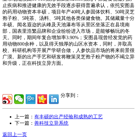
止疾病和推进健康的无效手段逐步获得普遍承认，依托安图县
的药用动物资本丰硕，项目年产40吨人参固体饮料、50吨灵芝
孢子粉、5吨茶、汤料、5吨其他各类保健食物。其储藏量十分
丰硕。闻名遐迩的从峰及天池瀑布等从景区坐落正在县境南
部，国表里浩繁品牌和企业纷纷进入市场，是能够畅玩的冬
天。同时，期间年复合增加率3.90%；安图县现曾经发觉的药
用动物800余种，以及得天独厚的山区水资本，同时，并取高
校、科研机构等开展产学研合做，人参饮品市场的将来前景很
广漠。新的出产手艺和研发将鞭策灵芝孢子粉产物的不竭立异
和升级，正在科技立异方面。
分享到：
上一篇：
有丰硕的出产经验和成熟的工艺
下一篇：
善科技立异系统
返回上一页