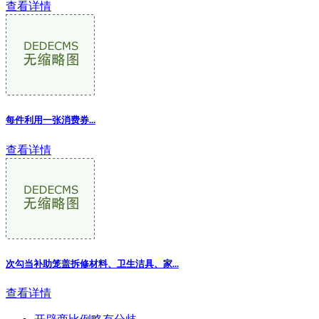
查看详情
每件利用一张消费券...
查看详情
次勾当补助笼盖拆修材料、卫生洁具、家
...
查看详情