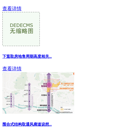
查看详情
下逛取房地售周期高度相关...
查看详情
围合式结构取通风廊道设想...