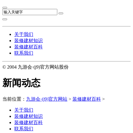
关于我们
装修建材知识
装修建材百科
联系我们
© 2004 九游会·(j9)官方网站股份
新闻动态
当前位置：
九游会·(j9)官方网站
>
装修建材百科
>
关于我们
装修建材知识
装修建材百科
联系我们