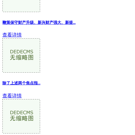
鞭策保守财产升级、新兴财产强大、新提...
查看详情
除了上述两个焦点指...
查看详情