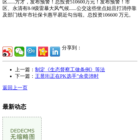
区......方才，发布预警！总投资510600万元！发布预警！市
区、永清有8-9级雷暴大风气候......公交这些坐点姑且打消停靠
及部门线年市社保卡惠平易近勾当啦。总投资106600 万元。
分享到：
上一篇：
制定《生态督察工做条例》等法
下一篇：
王昱珩正在PK选手”余奕沛时
返回上一页
最新动态