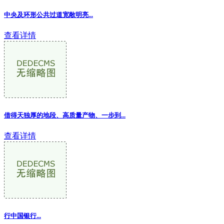
中央及环形公共过道宽敞明亮
...
查看详情
借得天独厚的地段、高质量产物、一步到...
查看详情
行中国银行...