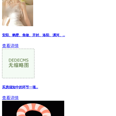
安阳、鹤壁、焦做、开封、洛阳、漯河、...
查看详情
买房须知中的环节一项...
查看详情