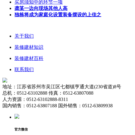
买房须知中的环节一项
龚某一边向现场其他人高
独栋将成为家庭化设置装备摆设的上佳之
关于我们
装修建材知识
装修建材百科
联系我们
地址：江苏省苏州市吴江区七都镇亨通大道(230省道)8号
总机：0512-63102888 传真：0512-63807088
人力资源：0512-63102888-8311
国内销售：0512-63807188 国外销售：0512-63809938
官方微信