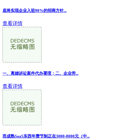
底将实现企业入驻90%的招商方针...
查看详情
一、离婚诉讼案件代办署理；二、企业劳...
查看详情
而成熟SaaS东西年费节制正在3000-8000元（中...