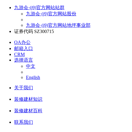
九游会·(j9)官方网站站群
九游会·(j9)官方网站股份
九游会·(j9)官方网站地坪事业部
证券代码 SZ300715
OA办公
邮箱入口
CRM
选择语言
中文
English
关于我们
装修建材知识
装修建材百科
联系我们