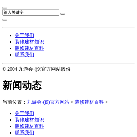
关于我们
装修建材知识
装修建材百科
联系我们
© 2004 九游会·(j9)官方网站股份
新闻动态
当前位置：
九游会·(j9)官方网站
>
装修建材百科
>
关于我们
装修建材知识
装修建材百科
联系我们