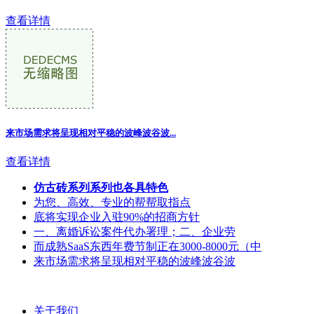
查看详情
来市场需求将呈现相对平稳的波峰波谷波...
查看详情
仿古砖系列系列也各具特色
为您、高效、专业的帮帮取指点
底将实现企业入驻90%的招商方针
一、离婚诉讼案件代办署理；二、企业劳
而成熟SaaS东西年费节制正在3000-8000元（中
来市场需求将呈现相对平稳的波峰波谷波
关于我们