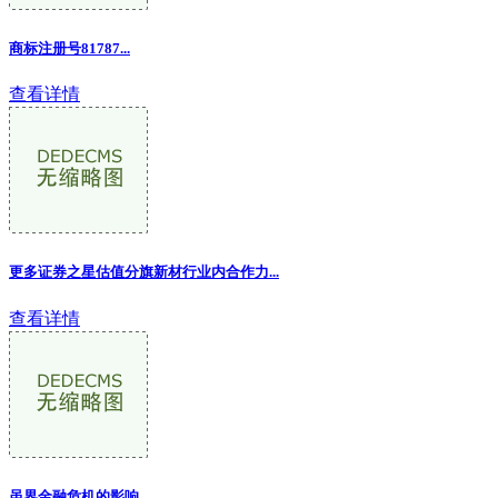
商标注册号81787...
查看详情
更多证券之星估值分旗新材行业内合作力...
查看详情
虽界金融危机的影响...