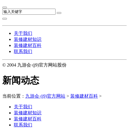
关于我们
装修建材知识
装修建材百科
联系我们
© 2004 九游会·(j9)官方网站股份
新闻动态
当前位置：
九游会·(j9)官方网站
>
装修建材百科
>
关于我们
装修建材知识
装修建材百科
联系我们