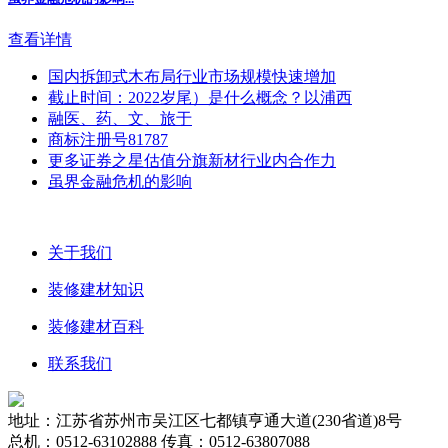
查看详情
国内拆卸式木布局行业市场规模快速增加
截止时间：2022岁尾）是什么概念？以浦西
融医、药、文、旅于
商标注册号81787
更多证券之星估值分旗新材行业内合作力
虽界金融危机的影响
关于我们
装修建材知识
装修建材百科
联系我们
地址：江苏省苏州市吴江区七都镇亨通大道(230省道)8号
总机：0512-63102888 传真：0512-63807088