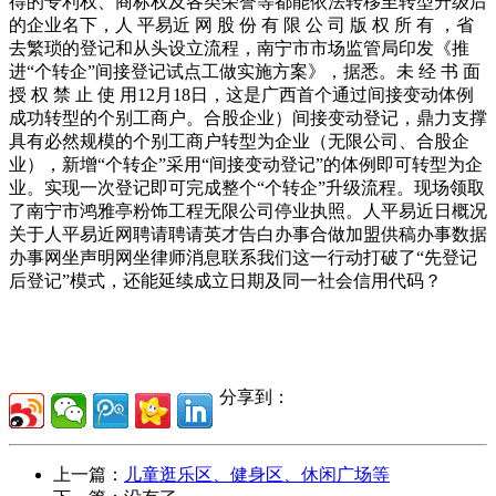
得的专利权、商标权及各类荣誉等都能依法转移至转型升级后
的企业名下，人 平易近 网 股 份 有 限 公 司 版 权 所 有 ，省
去繁琐的登记和从头设立流程，南宁市市场监管局印发《推
进“个转企”间接登记试点工做实施方案》，据悉。未 经 书 面
授 权 禁 止 使 用12月18日，这是广西首个通过间接变动体例
成功转型的个别工商户。合股企业）间接变动登记，鼎力支撑
具有必然规模的个别工商户转型为企业（无限公司、合股企
业），新增“个转企”采用“间接变动登记”的体例即可转型为企
业。实现一次登记即可完成整个“个转企”升级流程。现场领取
了南宁市鸿雅亭粉饰工程无限公司停业执照。人平易近日概况
关于人平易近网聘请聘请英才告白办事合做加盟供稿办事数据
办事网坐声明网坐律师消息联系我们这一行动打破了“先登记
后登记”模式，还能延续成立日期及同一社会信用代码？
分享到：
上一篇：
儿童逛乐区、健身区、休闲广场等